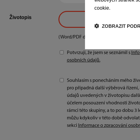
cookie.
Více informac
Životopis
VYHLEDAT SOUBOR
ZOBRAZIT POD
(Word/PDF dokument – max. 10MB)
Potvrzuji, že jsem se seznámil s
Inf
osobních údajů.
Souhlasím s ponecháním mého život
pro případná další výběrová řízení
údajů uvedených v životopisu dalš
účelem posouzení vhodnosti životop
rámci této skupiny, a to po dobu 3 
můžu kdykoliv v této době odvolat.
sekci
Informace o zpracování osobn