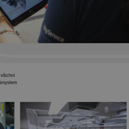
 všichni
Průmyslem