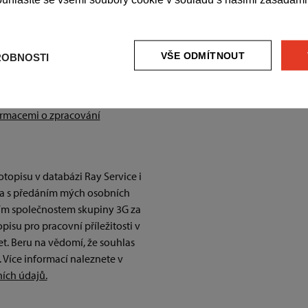
í
VŠE ODMÍTNOUT
ROBNOSTI
ormacemi o zpracování
opisu v databázi Ray Service i
, a s předáním mých osobních
ím společnostem skupiny 3G za
isu pro pracovní příležitosti v
let. Beru na vědomí, že souhlas
 Více informací naleznete v
ích údajů.