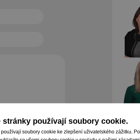
Na ochranu
 stránky používají soubory cookie.
budeme nak
ochrany os
personalni
 používají soubory cookie ke zlepšení uživatelského zážitku. P
uhlasíte se všemi soubory cookie v souladu s našimi zásadami