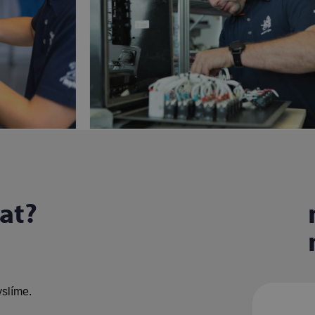
at?
yslíme.