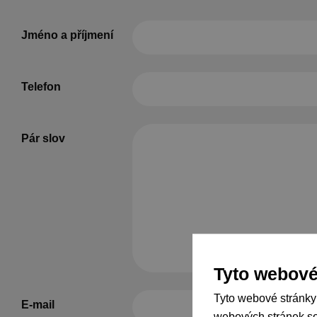
Jméno a příjmení
Telefon
Pár slov
Tyto webové
Tyto webové stránky
E-mail
webových stránek so