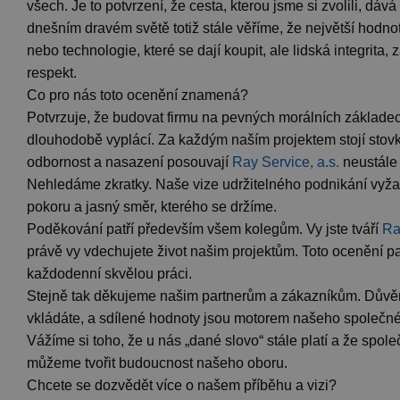
všech. Je to potvrzení, že cesta, kterou jsme si zvolili, dává
dnešním dravém světě totiž stále věříme, že největší hodno
nebo technologie, které se dají koupit, ale lidská integrita,
respekt.
Co pro nás toto ocenění znamená?
Potvrzuje, že budovat firmu na pevných morálních základec
dlouhodobě vyplácí. Za každým naším projektem stojí stovk
odbornost a nasazení posouvají
Ray Service, a.s.
neustále 
Nehledáme zkratky. Naše vize udržitelného podnikání vyžad
pokoru a jasný směr, kterého se držíme.
Poděkování patří především všem kolegům. Vy jste tváří
Ra
právě vy vdechujete život našim projektům. Toto ocenění pat
každodenní skvělou práci.
Stejně tak děkujeme našim partnerům a zákazníkům. Důvěr
vkládáte, a sdílené hodnoty jsou motorem našeho společné
Vážíme si toho, že u nás „dané slovo“ stále platí a že spol
můžeme tvořit budoucnost našeho oboru.
Chcete se dozvědět více o našem příběhu a vizi?