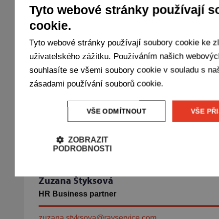
Tyto webové stránky používají s
cookie.
Hana Hanáčková
HR Business partner
Tyto webové stránky používají soubory cookie ke z
uživatelského zážitku. Používáním našich webovýc
hana.hanackova@rayservice.com
souhlasíte se všemi soubory cookie v souladu s na
+420 724 961 267
zásadami používání souborů cookie.
Více informací
VŠE ODMÍTNOUT
VŠE PŘ
ZOBRAZIT
PODROBNOSTI
Zuzana Štyksová
HR Business partner
zuzana.styksova@rayservice.com