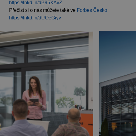
https://lnkd.in/dB95XAvZ
Přečíst si o nás můžete také ve
Forbes Česko
https://lnkd.in/dUQeGiyv