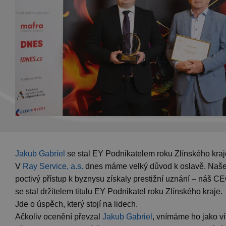
Jakub Gabriel
se stal EY Podnikatelem roku Zlínského kra
V
Ray Service, a.s.
dnes máme velký důvod k oslavě. Naše 
poctivý přístup k byznysu získaly prestižní uznání – náš C
se stal držitelem titulu EY Podnikatel roku Zlínského kraje.
Jde o úspěch, který stojí na lidech.
Ačkoliv ocenění převzal
Jakub Gabriel
, vnímáme ho jako ví